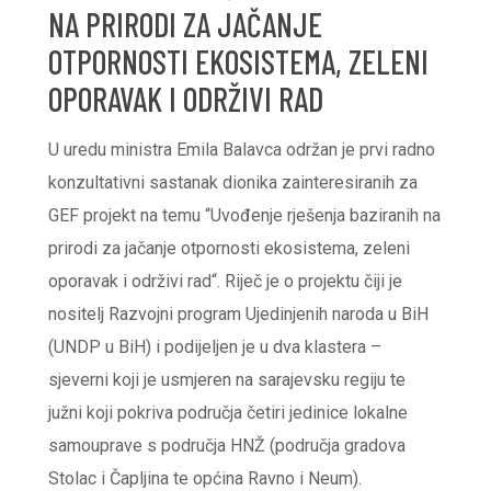
NA PRIRODI ZA JAČANJE
OTPORNOSTI EKOSISTEMA, ZELENI
OPORAVAK I ODRŽIVI RAD
U uredu ministra Emila Balavca održan je prvi radno
konzultativni sastanak dionika zainteresiranih za
GEF projekt na temu “Uvođenje rješenja baziranih na
prirodi za jačanje otpornosti ekosistema, zeleni
oporavak i održivi rad“. Riječ je o projektu čiji je
nositelj Razvojni program Ujedinjenih naroda u BiH
(UNDP u BiH) i podijeljen je u dva klastera –
sjeverni koji je usmjeren na sarajevsku regiju te
južni koji pokriva područja četiri jedinice lokalne
samouprave s područja HNŽ (područja gradova
Stolac i Čapljina te općina Ravno i Neum).