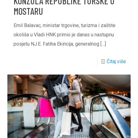
KONZULA REPUBLIKE TURSKE U
MOSTARU
Emil Balavac, ministar trgovine, turizma i zaštite
okoliša u Vladi HNK primio je danas u nastupnu
posjetu NJ.E. Fatiha Ekincija, generalnog
[…]
Čitaj više