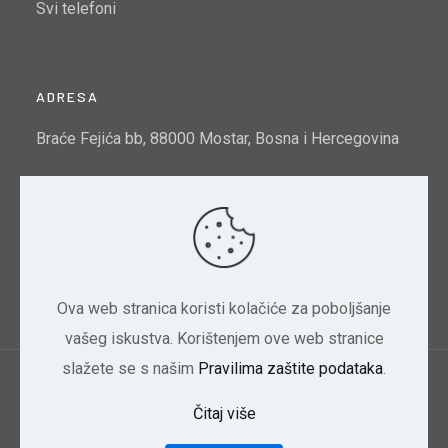
Svi telefoni
ADRESA
Braće Fejića bb, 88000 Mostar, Bosna i Hercegovina
Email:
info@mtto.gov.ba
Indeks kvalitete zraka u Mostaru:
Pogledajte ovdje
Ova web stranica koristi kolačiće za poboljšanje
vašeg iskustva. Korištenjem ove web stranice
slažete se s našim
Pravilima zaštite podataka
.
Ministarstvo trgovine, turizma i zaštite okoliša
Čitaj više
HNK/HNŽ | 2024 Dizajn CBD