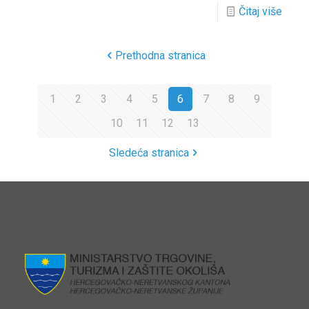
Čitaj više
Prethodna stranica
1
2
3
4
5
6
7
8
9
10
11
12
13
Sledeća stranica