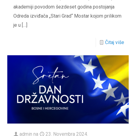
akademiji povodom šezdeset godina postojanja
Odreda izviđača „Stari Grad“ Mostar kojom prilikom
je u
[…]
Čitaj više
admin
na
23. Novembra 2024.