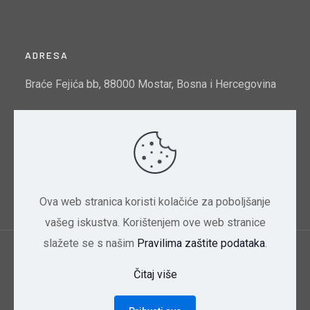
ADRESA
Braće Fejića bb, 88000 Mostar, Bosna i Hercegovina
Email:
info@mtto.gov.ba
Indeks kvalitete zraka u Mostaru:
Pogledajte ovdje
Ova web stranica koristi kolačiće za poboljšanje
vašeg iskustva. Korištenjem ove web stranice
slažete se s našim
Pravilima zaštite podataka
.
Ministarstvo trgovine, turizma i zaštite okoliša
Čitaj više
HNK/HNŽ | 2024 Dizajn CBD