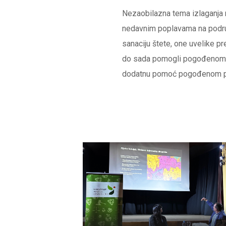
Nezaobilazna tema izlaganja mi
nedavnim poplavama na područ
sanaciju štete, one uvelike p
do sada pomogli pogođenom podr
dodatnu pomoć pogođenom p