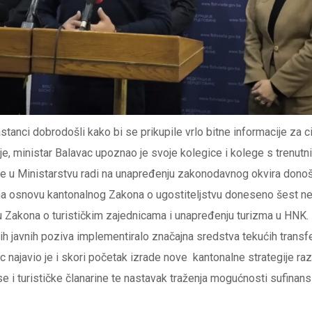
tanci dobrodošli kako bi se prikupile vrlo bitne informacije za cij
je, ministar Balavac upoznao je svoje kolegice i kolege s trenutn
se u Ministarstvu radi na unapređenju zakonodavnog okvira dono
a osnovu kantonalnog Zakona o ugostiteljstvu doneseno šest nedo
u Zakona o turističkim zajednicama i unapređenju turizma u HNK. 
 javnih poziva implementiralo značajna sredstva tekućih transfe
ac najavio je i skori početak izrade nove kantonalne strategije ra
se i turističke članarine te nastavak traženja mogućnosti sufinans