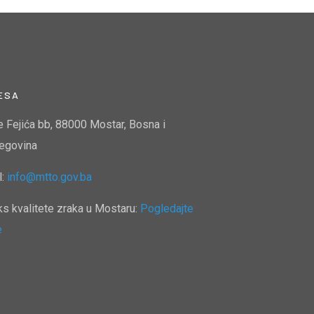
ESA
e Fejića bb, 88000 Mostar, Bosna i
egovina
l:
info@mtto.gov.ba
ks kvalitete zraka u Mostaru:
Pogledajte
e