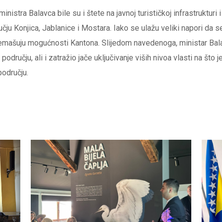
nistra Balavca bile su i štete na javnoj turističkoj infrastrukturi
ju Konjica, Jablanice i Mostara. Iako se ulažu veliki napori da 
remašuju mogućnosti Kantona. Slijedom navedenoga, ministar Bala
učju, ali i zatražio jače uključivanje viših nivoa vlasti na što 
odručju.