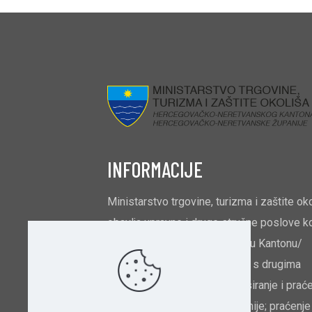
INFORMACIJE
Ministarstvo trgovine, turizma i zaštite ok
obavlja upravne i druge stručne poslove ko
odnose na: unutarnju trgovinu u Kantonu/
Županiji i ekonomske odnose s drugima
kantonima/županijama; balansiranje i prać
opskrbljenosti Kantona/Županije; praćenje 