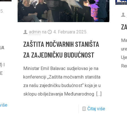
5.
Z
admin
na
4. Februara 2025.
Mi
ZAŠTITA MOČVARNIH STANIŠTA
IJA
ur
ZA ZAJEDNIČKU BUDUĆNOST
Uj
 I
Re
Ministar Emil Balavac sudjelovao je na
KE
konferenciji „Zaštita močvarnih staništa
za našu zajedničku budućnost“ koja je u
sklopu obilježavanja Međunarodnog
[…]
 više
Čitaj više