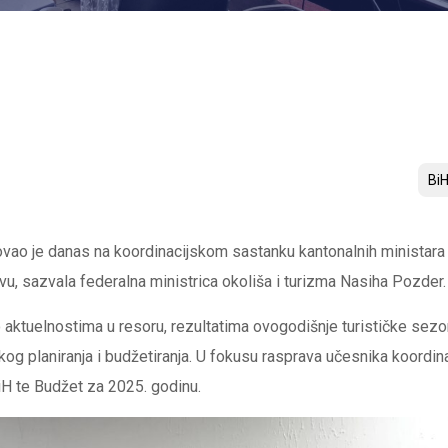
Bi
vao je danas na koordinacijskom sastanku kantonalnih ministara tu
vu, sazvala federalna ministrica okoliša i turizma Nasiha Pozder.
aktuelnostima u resoru, rezultatima ovogodišnje turističke sezon
g planiranja i budžetiranja. U fokusu rasprava učesnika koordinac
iH te Budžet za 2025. godinu.