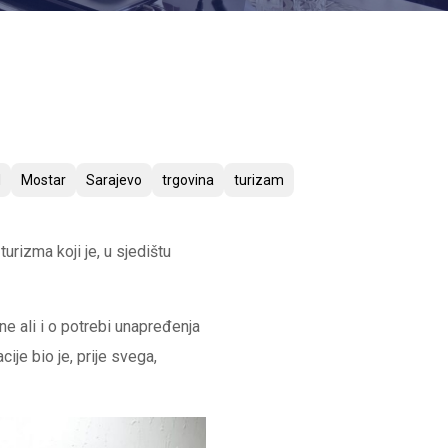
H
Mostar
Sarajevo
trgovina
turizam
rizma koji je, u sjedištu
e ali i o potrebi unapređenja
ije bio je, prije svega,