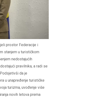
eli prostor Federacije i
im stanjem u turističkom
šenjem nedostajućih
stajući pravilnika, a radi se
Podsjetivši da je
ra u unapređenje turističke
zvoja turizma, uvođenje više
iranja novih letova prema