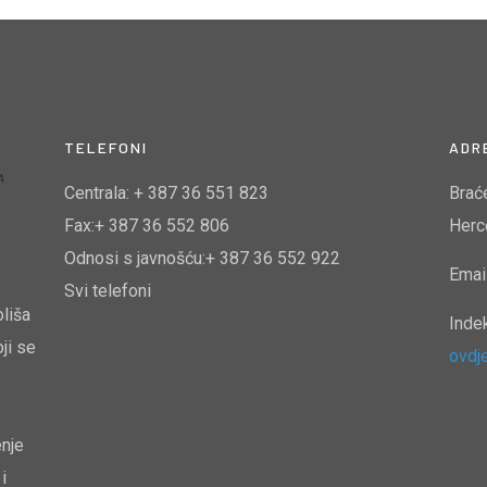
TELEFONI
ADR
Centrala: + 387 36 551 823
Brać
Fax:+ 387 36 552 806
Herc
Odnosi s javnošću:+ 387 36 552 922
Emai
Svi telefoni
oliša
Inde
ji se
ovdj
enje
i