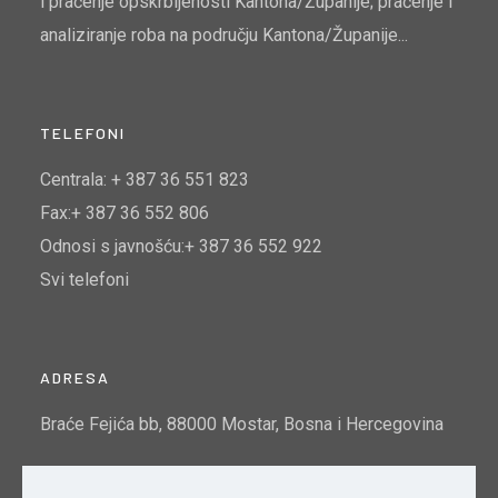
i praćenje opskrbljenosti Kantona/Županije; praćenje i
analiziranje roba na području Kantona/Županije...
TELEFONI
Centrala: + 387 36 551 823
Fax:+ 387 36 552 806
Odnosi s javnošću:+ 387 36 552 922
Svi telefoni
ADRESA
Braće Fejića bb, 88000 Mostar, Bosna i Hercegovina
Email:
info@mtto.gov.ba