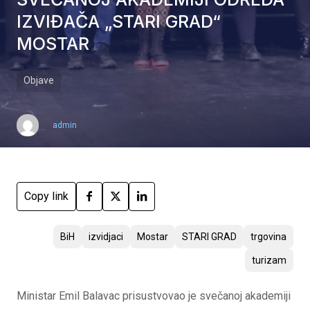
IZVIĐAČA „STARI GRAD“
MOSTAR
Objave
admin
Copy link
BiH
izvidjaci
Mostar
STARI GRAD
trgovina
turizam
Ministar Emil Balavac prisustvovao je svečanoj akademiji