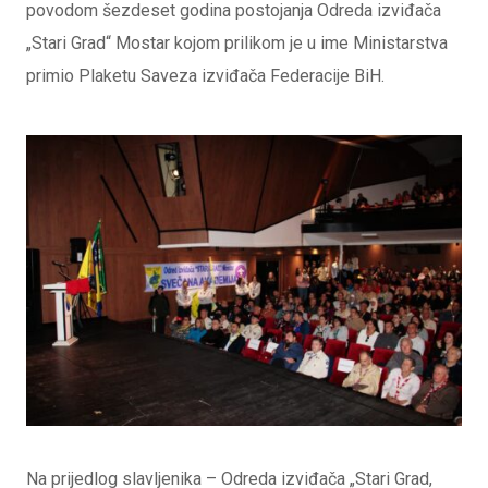
povodom šezdeset godina postojanja Odreda izviđača
„Stari Grad“ Mostar kojom prilikom je u ime Ministarstva
primio Plaketu Saveza izviđača Federacije BiH.
Na prijedlog slavljenika – Odreda izviđača „Stari Grad,