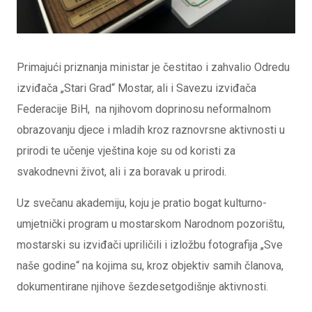
Primajući priznanja ministar je čestitao i zahvalio Odredu
izviđača „Stari Grad“ Mostar, ali i Savezu izviđača
Federacije BiH, na njihovom doprinosu neformalnom
obrazovanju djece i mladih kroz raznovrsne aktivnosti u
prirodi te učenje vještina koje su od koristi za
svakodnevni život, ali i za boravak u prirodi.
Uz svečanu akademiju, koju je pratio bogat kulturno-
umjetnički program u mostarskom Narodnom pozorištu,
mostarski su izviđači upriličili i izložbu fotografija „Sve
naše godine“ na kojima su, kroz objektiv samih članova,
dokumentirane njihove šezdesetgodišnje aktivnosti.