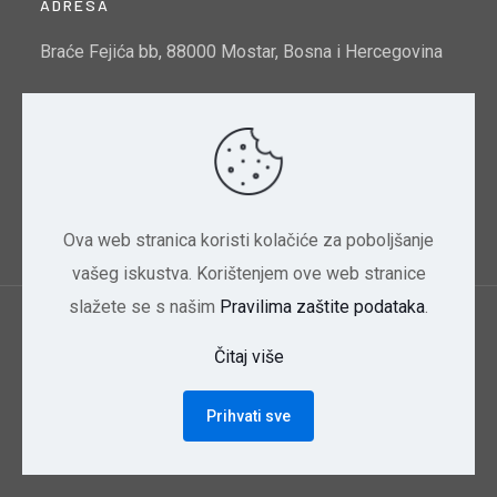
ADRESA
Braće Fejića bb, 88000 Mostar, Bosna i Hercegovina
Email:
info@mtto.gov.ba
Indeks kvalitete zraka u Mostaru:
Pogledajte ovdje
Ova web stranica koristi kolačiće za poboljšanje
vašeg iskustva. Korištenjem ove web stranice
slažete se s našim
Pravilima zaštite podataka
.
Ministarstvo trgovine, turizma i zaštite okoliša
Čitaj više
HNK/HNŽ | 2024 Dizajn CBD
Prihvati sve