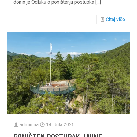
donio je Odluku o poništenju postupka
[…]
Čitaj više
admin
na
14. Jula 2026.
PONIŠTEN POSTUPAK JAVNE