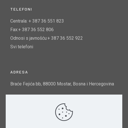
TELEFONI
Centrala: + 387 36 551 823
Fax:+ 387 36 552 806
Odnosi s javnošću:+ 387 36 552 922
Svi telefoni
ADRESA
Braće Fejića bb, 88000 Mostar, Bosna i Hercegovina
Email:
info@mtto.gov.ba
Indeks kvalitete zraka u Mostaru:
Pogledajte ovdje