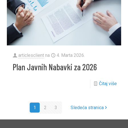
articlesclient
na
4. Marta 2026.
Plan Javnih Nabavki za 2026
Čitaj više
1
2
3
Sledeća stranica