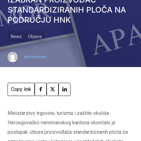
STANDARDIZIRANIH PLOČA NA
PODRUČJU HNK
News
Objave
articlesclient
Copy link
Ministarstvo trgovine, turizma i zaštite okoliša
Hercegovačko-neretvanskog kantona okončalo je
postupak izbora proizvođača standardiziranih ploča za