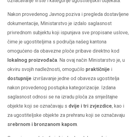
označavanje vrste i kategorije ugostiteljskih objekata.
Nakon provedenog Javnog poziva i pregleda dostavljene
dokumentacije, Ministarstvo je izdalo saglasnost
privrednom subjektu koji ispunjava sve propisane uslove,
čime je ugostiteljima s područja našeg kantona
omogućeno da obavezne ploče pribave direktno kod
lokalnog proizvođača
. Na ovaj način Ministarstvo je, u
okviru svojih nadležnosti, omogućilo
praktičnije
i
dostupnije
izvršavanje jedne od obaveza ugostitelja
nakon provedenog postupka kategorizacije. Izdana
saglasnost odnosi se na izradu ploča za smještajne
objekte koji se označavaju s
dvije i tri zvjezdice
, kao i
za ugostiteljske objekte za prehranu koji se označavaju
srebrnom i bronzanom kapom
.