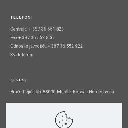
TELEFONI
Centrala: + 387 36 551 823
Fax:+ 387 36 552 806
Odnosi s javnošću:+ 387 36 552 922
Svi telefoni
ADRESA
Braće Fejića bb, 88000 Mostar, Bosna i Hercegovina
Email:
info@mtto.gov.ba
Indeks kvalitete zraka u Mostaru:
Pogledajte ovdje