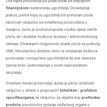
Ova mjera predstavlja još jedan korak ka značajnom
finansijskom
rasterećenju ugostitelja. Dosadašnja
praksa, prema kojoj su ugostitelji bili primorani ploče
naručivati isključivo od ovlaštenog proizvođača u
Sarajevu, često je podrazumijevala visoke cijene samih
ploča, ali i dodatne troškove dostave i administrativnog
čekanja. Otvaranjem mogućnosti izrade ploča na području
HNK, Ministarstvo direktno utiče na smanjenje troškova
poslovanja i omogućava ugostiteljima da sve obaveze
završe brže i jednostavnije u svom neposrednom
okruženju.
Ovlašteni lokalni proizvođač dužan je ploče izrađivati
isključivo u skladu s propisanim
tehničkim
i
grafičkim
specifikacijama
, te isključivo za objekte koji
prethodno
predoče
pravomoćno rješenje nadležnog organa o