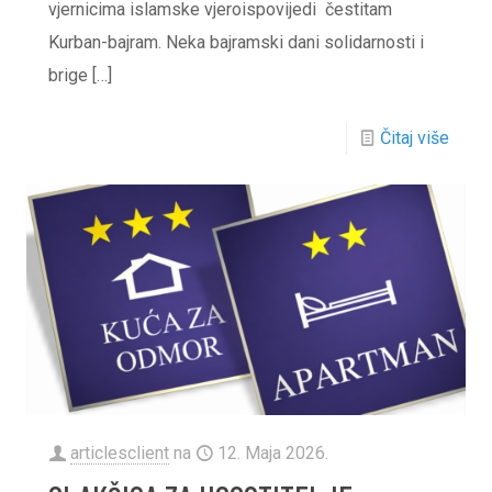
vjernicima islamske vjeroispovijedi čestitam
Kurban-bajram. Neka bajramski dani solidarnosti i
brige
[…]
Čitaj više
articlesclient
na
12. Maja 2026.