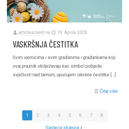
articlesclient
na
10. Aprila 2026.
VASKRŠNJA ČESTITKA
Svim vjernicima i svim građanima i građankama koji
ovaj praznik obilježavaju kao simbol pobjede
svjetlosti nad tamom, upućujem iskrene čestitke
[…]
Čitaj više
1
2
3
4
5
6
7
8
Sledeća stranica