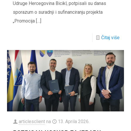
Udruge Hercegovina Bicikl, potpisali su danas
sporazum o suradnji i sufinanciranju projekta
„Promocija
[…]
Čitaj više
articlesclient
na
13. Aprila 2026.