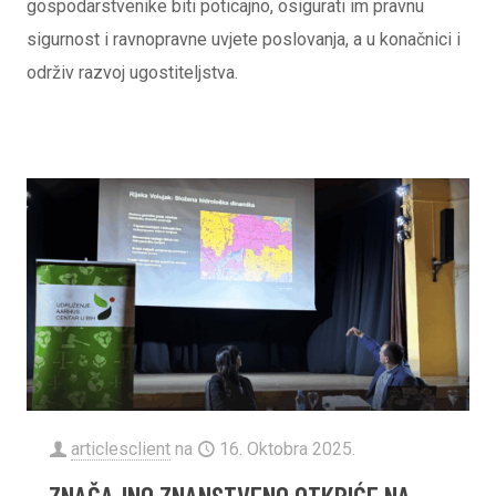
gospodarstvenike biti poticajno, osigurati im pravnu
sigurnost i ravnopravne uvjete poslovanja, a u konačnici i
održiv razvoj ugostiteljstva.
articlesclient
na
16. Oktobra 2025.
ZNAČAJNO ZNANSTVENO OTKRIĆE NA