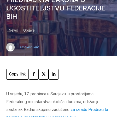
UGOSTITELJSTVU FEDERACIJE
BIH
News
Objave
articlesclient
Copy link
U srijedu, 17. prosinca u Sarajevu, u prostorijama
Federalnog ministarstva okoliša i turizma, održan je
sastanak Radne skupine zadužene
za izradu Prednacrta