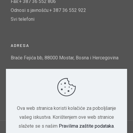
Fax:+ 387 36 552 806
Odnosi s javnošću:+ 387 36 552 922
Svi telefoni
ADRESA
Braće Fejića bb, 88000 Mostar, Bosna i Hercegovina
Email:
info@mtto.gov.ba
Indeks kvalitete zraka u Mostaru:
Pogledajte ovdje
Ova web stranica koristi kolačiće za poboljšanje
vašeg iskustva. Korištenjem ove web stranice
slažete se s našim
Pravilima zaštite podataka
.