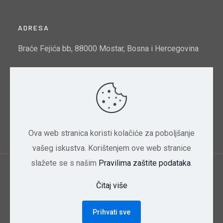
ADRESA
Braće Fejića bb, 88000 Mostar, Bosna i Hercegovina
Email:
info@mtto.gov.ba
Indeks kvalitete zraka u Mostaru:
Pogledajte ovdje
Ova web stranica koristi kolačiće za poboljšanje
vašeg iskustva. Korištenjem ove web stranice
slažete se s našim
Pravilima zaštite podataka
.
Ministarstvo trgovine, turizma i zaštite okoliša
Čitaj više
HNK/HNŽ | 2024 Dizajn CBD
Prihvati sve