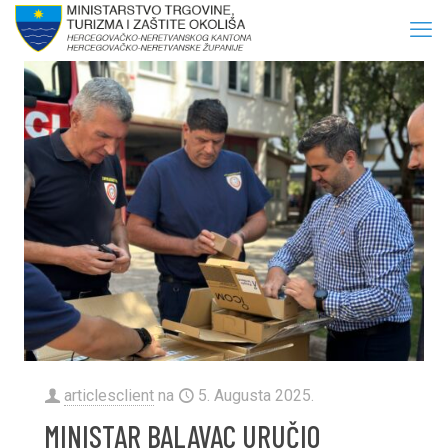
articlesclient
na
5. Augusta 2025.
MINISTAR BALAVAC URUČIO