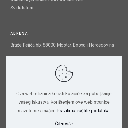
Svi telefoni
ADRESA
Braće Fejića bb, 88000 Mostar, Bosna i Hercegovina
Email:
info@mtto.gov.ba
Indeks kvalitete zraka u Mostaru:
Pogledajte ovdje
Ova web stranica koristi kolačiće za poboljšanje
vašeg iskustva. Korištenjem ove web stranice
slažete se s našim
Pravilima zaštite podataka
.
Ministarstvo trgovine, turizma i zaštite okoliša
Čitaj više
HNK/HNŽ | 2024 Dizajn CBD