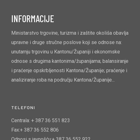
INFORMACIJE
Ministarstvo trgovine, turizma i zaštite okoliša obavlja
upravne i druge stručne poslove koji se odnose na:
unutarnju trgovinu u Kantonu/Županiji i ekonomske
odnose s drugima kantonima/županijama; balansiranje
i praćenje opskrbljenosti Kantona/Županije; praćenje i
analiziranje roba na području Kantona/Županije...
TELEFONI
Centrala: + 387 36 551 823
Fax:+ 387 36 552 806
Odnosi s javnošću:+ 387 36 552 922