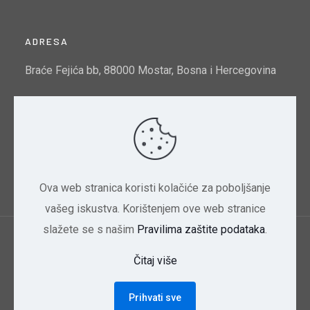
ADRESA
Braće Fejića bb, 88000 Mostar, Bosna i Hercegovina
Email:
info@mtto.gov.ba
Indeks kvalitete zraka u Mostaru:
Pogledajte ovdje
Ova web stranica koristi kolačiće za poboljšanje
vašeg iskustva. Korištenjem ove web stranice
slažete se s našim
Pravilima zaštite podataka
.
Ministarstvo trgovine, turizma i zaštite okoliša
Čitaj više
HNK/HNŽ | 2024 Dizajn CBD
Prihvati sve