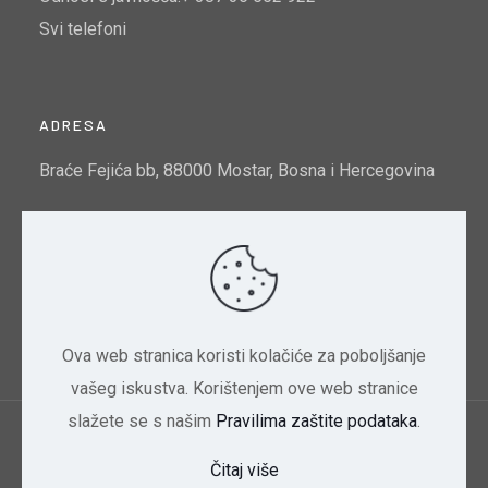
Svi telefoni
ADRESA
Braće Fejića bb, 88000 Mostar, Bosna i Hercegovina
Email:
info@mtto.gov.ba
Indeks kvalitete zraka u Mostaru:
Pogledajte ovdje
Ova web stranica koristi kolačiće za poboljšanje
vašeg iskustva. Korištenjem ove web stranice
slažete se s našim
Pravilima zaštite podataka
.
Ministarstvo trgovine, turizma i zaštite okoliša
Čitaj više
HNK/HNŽ | 2024 Dizajn CBD