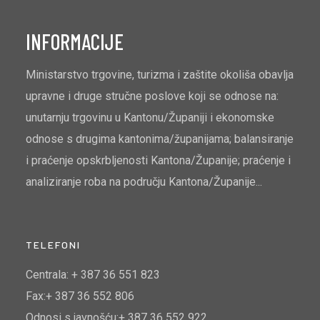
INFORMACIJE
Ministarstvo trgovine, turizma i zaštite okoliša obavlja
upravne i druge stručne poslove koji se odnose na:
unutarnju trgovinu u Kantonu/Županiji i ekonomske
odnose s drugima kantonima/županijama; balansiranje
i praćenje opskrbljenosti Kantona/Županije; praćenje i
analiziranje roba na području Kantona/Županije...
TELEFONI
Centrala: + 387 36 551 823
Fax:+ 387 36 552 806
Odnosi s javnošću:+ 387 36 552 922