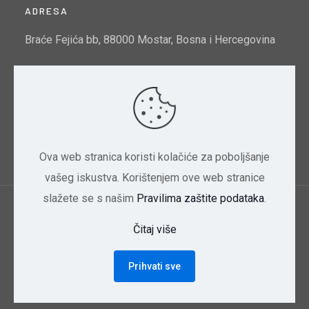
ADRESA
Braće Fejića bb, 88000 Mostar, Bosna i Hercegovina
Email:
info@mtto.gov.ba
Indeks kvalitete zraka u Mostaru:
Pogledajte ovdje
Ova web stranica koristi kolačiće za poboljšanje
vašeg iskustva. Korištenjem ove web stranice
slažete se s našim
Pravilima zaštite podataka
.
Ministarstvo trgovine, turizma i zaštite okoliša
Čitaj više
HNK/HNŽ | 2024 Dizajn CBD
Prihvati sve