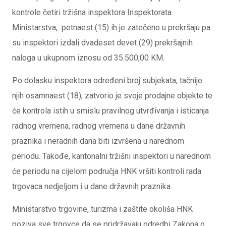
kontrole četiri tržišna inspektora Inspektorata
Ministarstva, petnaest (15) ih je zatečeno u prekršaju pa
su inspektori izdali dvadeset devet (29) prekršajnih
naloga u ukupnom iznosu od 35.500,00 KM.
Po dolasku inspektora određeni broj subjekata, tačnije
njih osamnaest (18), zatvorio je svoje prodajne objekte te
će kontrola istih u smislu pravilnog utvrđivanja i isticanja
radnog vremena, radnog vremena u dane državnih
praznika i neradnih dana biti izvršena u narednom
periodu. Takođe, kantonalni tržišni inspektori u narednom
će periodu na cijelom područja HNK vršiti kontroli rada
trgovaca nedjeljom i u dane državnih praznika.
Ministarstvo trgovine, turizma i zaštite okoliša HNK
poziva sve trgovce da se pridržavaju odredbi Zakona o