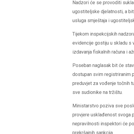
Nadzori će se provoditi sukl
ugostiteljske djelatnosti, a b
usluga smještaja i ugostiteljs
Tijekom inspekcijskih nadzora
evidencije gostiju u skladu s 
izdavanja fiskalnih računa i a
Poseban naglasak bit će stavlje
dostupan svim registriranim p
preduvjet za vođenje točnih tu
sve sudionike na tržištu.
Ministarstvo poziva sve poslo
provjere usklađenost svoga p
nepravilnosti inspektori će po
prekršajnih sankcija.