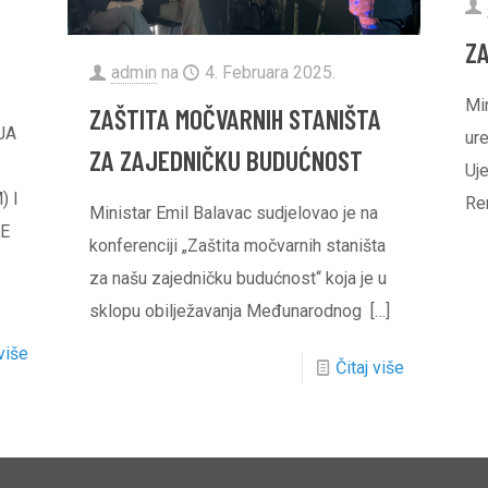
Z
admin
na
4. Februara 2025.
Mi
ZAŠTITA MOČVARNIH STANIŠTA
IJA
ur
ZA ZAJEDNIČKU BUDUĆNOST
Uj
 I
Re
Ministar Emil Balavac sudjelovao je na
KE
konferenciji „Zaštita močvarnih staništa
za našu zajedničku budućnost“ koja je u
sklopu obilježavanja Međunarodnog
[…]
 više
Čitaj više