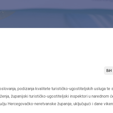
BiH
oslovanja, podizanja kvalitete turističko-ugostiteljskih usluga te 
nja, županijski turističko-ugostiteljski inspektori u narednom ć
učju Hercegovačko-neretvanske županije, uključujući i dane viken