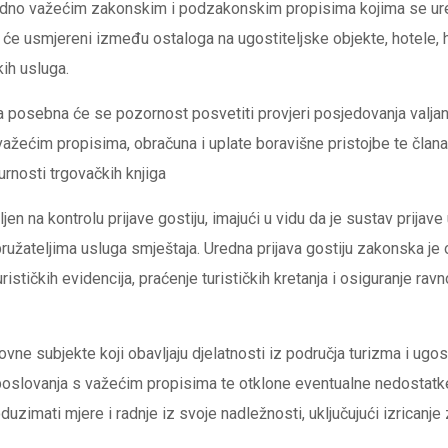
adno važećim zakonskim i podzakonskim propisima kojima se uređu
it će usmjereni između ostaloga na ugostiteljske objekte, hotele, 
kih usluga.
 posebna će se pozornost posvetiti provjeri posjedovanja valjanih 
važećim propisima, obračuna i uplate boravišne pristojbe te članari
žurnosti trgovačkih knjiga
n na kontrolu prijave gostiju, imajući u vidu da je sustav prijave 
ružateljima usluga smještaja. Uredna prijava gostiju zakonska je
rističkih evidencija, praćenje turističkih kretanja i osiguranje ra
vne subjekte koji obavljaju djelatnosti iz područja turizma i ugo
oslovanja s važećim propisima te otklone eventualne nedostatke
duzimati mjere i radnje iz svoje nadležnosti, uključujući izrican