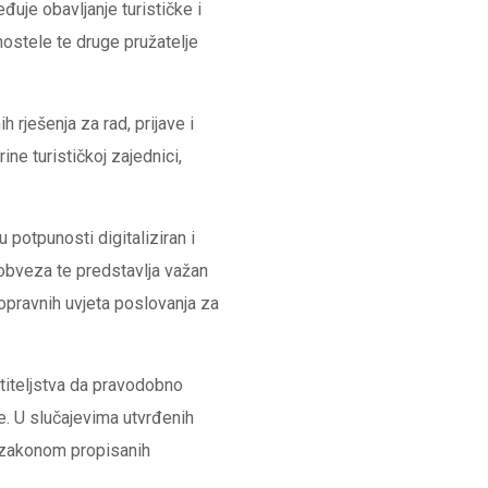
je obavljanje turističke i
hostele te druge pružatelje
rješenja za rad, prijave i
ne turističkoj zajednici,
u potpunosti digitaliziran i
 obveza te predstavlja važan
vnopravnih uvjeta poslovanja za
stiteljstva da pravodobno
. U slučajevima utvrđenih
je zakonom propisanih