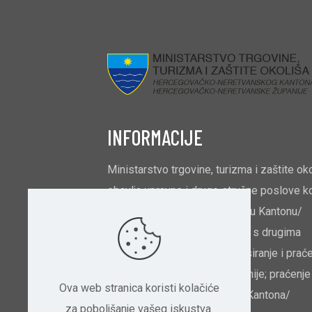
INFORMACIJE
Ministarstvo trgovine, turizma i zaštite ok
obavlja upravne i druge stručne poslove ko
odnose na: unutarnju trgovinu u Kantonu/
Županiji i ekonomske odnose s drugima
kantonima/županijama; balansiranje i prać
opskrbljenosti Kantona/Županije; praćenje 
Ova web stranica koristi kolačiće
analiziranje roba na području Kantona/
za poboljšanje vašeg iskustva.