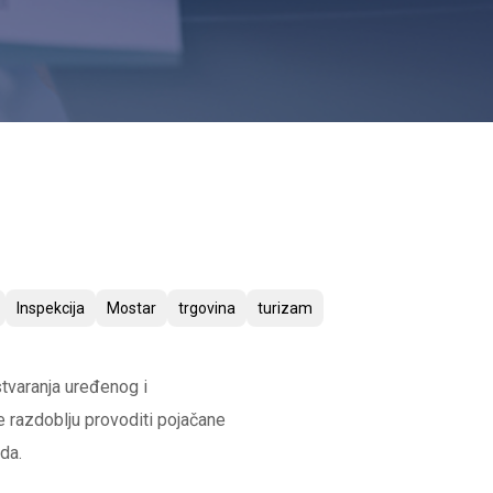
Inspekcija
Mostar
trgovina
turizam
stvaranja uređenog i
e razdoblju provoditi pojačane
da.