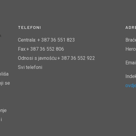
TELEFONI
ADR
Centrala: + 387 36 551 823
Brać
Fax:+ 387 36 552 806
Herc
Odnosi s javnošću:+ 387 36 552 922
Emai
Svi telefoni
oliša
Inde
ji se
ovdj
enje
i