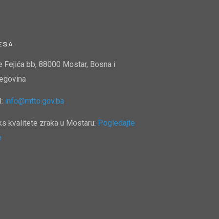
ESA
e Fejića bb, 88000 Mostar, Bosna i
egovina
l:
info@mtto.gov.ba
ks kvalitete zraka u Mostaru:
Pogledajte
e