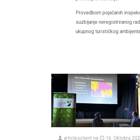
Provedbom pojačanih inspekcij
suzbijanje neregistriranog rada
ukupnog turističkog ambijent
articlesclient
na
16. Oktobra 202