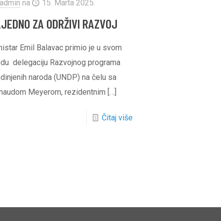
admin
na
15. Marta 2025.
AJEDNO ZA ODRŽIVI RAZVOJ
nistar Emil Balavac primio je u svom
edu delegaciju Razvojnog programa
edinjenih naroda (UNDP) na čelu sa
naudom Meyerom, rezidentnim
[…]
Čitaj više