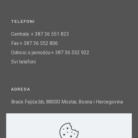
TELEFONI
Centrala: + 387 36 551 823
Fax:+ 387 36 552 806
Odnosi s javnošću:+ 387 36 552 922
Svi telefoni
ADRESA
Braće Fejića bb, 88000 Mostar, Bosna i Hercegovina
Email:
info@mtto.gov.ba
Indeks kvalitete zraka u Mostaru:
Pogledajte ovdje