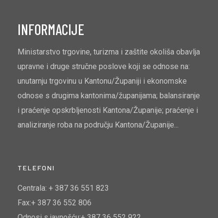
INFORMACIJE
Ministarstvo trgovine, turizma i zaštite okoliša obavlja
upravne i druge stručne poslove koji se odnose na:
unutarnju trgovinu u Kantonu/Županiji i ekonomske
odnose s drugima kantonima/županijama; balansiranje
i praćenje opskrbljenosti Kantona/Županije; praćenje i
analiziranje roba na području Kantona/Županije...
TELEFONI
Centrala: + 387 36 551 823
Fax:+ 387 36 552 806
Odnosi s javnošću:+ 387 36 552 922