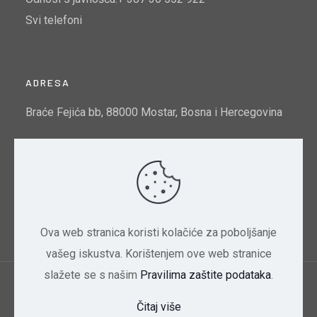
Svi telefoni
ADRESA
Braće Fejića bb, 88000 Mostar, Bosna i Hercegovina
Email:
info@mtto.gov.ba
Indeks kvalitete zraka u Mostaru:
Pogledajte ovdje
Ova web stranica koristi kolačiće za poboljšanje
vašeg iskustva. Korištenjem ove web stranice
slažete se s našim
Pravilima zaštite podataka
.
Ministarstvo trgovine, turizma i zaštite okoliša
Čitaj više
HNK/HNŽ | 2024 Dizajn CBD