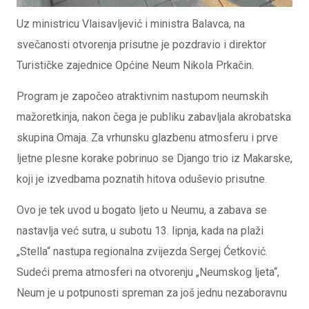
Uz ministricu Vlaisavljević i ministra Balavca, na
svečanosti otvorenja prisutne je pozdravio i direktor
Turističke zajednice Općine Neum Nikola Prkačin.
Program je započeo atraktivnim nastupom neumskih
mažoretkinja, nakon čega je publiku zabavljala akrobatska
skupina Omaja. Za vrhunsku glazbenu atmosferu i prve
ljetne plesne korake pobrinuo se Django trio iz Makarske,
koji je izvedbama poznatih hitova oduševio prisutne.
Ovo je tek uvod u bogato ljeto u Neumu, a zabava se
nastavlja već sutra, u subotu 13. lipnja, kada na plaži
„Stella“ nastupa regionalna zvijezda Sergej Ćetković.
Sudeći prema atmosferi na otvorenju „Neumskog ljeta“,
Neum je u potpunosti spreman za još jednu nezaboravnu