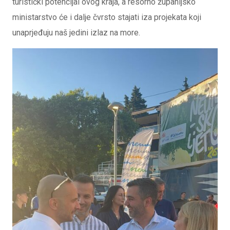
turistički potencijal ovog kraja, a resorno županijsko
ministarstvo će i dalje čvrsto stajati iza projekata koji
unaprjeđuju naš jedini izlaz na more.