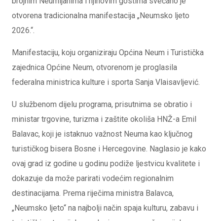
brojnim Neumljanima i njihovim gostima svečano je
otvorena tradicionalna manifestacija „Neumsko ljeto
2026.“.
Manifestaciju, koju organiziraju Općina Neum i Turistička
zajednica Općine Neum, otvorenom je proglasila
federalna ministrica kulture i sporta Sanja Vlaisavljević.
U službenom dijelu programa, prisutnima se obratio i
ministar trgovine, turizma i zaštite okoliša HNŽ-a Emil
Balavac, koji je istaknuo važnost Neuma kao ključnog
turističkog bisera Bosne i Hercegovine. Naglasio je kako
ovaj grad iz godine u godinu podiže ljestvicu kvalitete i
dokazuje da može parirati vodećim regionalnim
destinacijama. Prema riječima ministra Balavca,
„Neumsko ljeto“ na najbolji način spaja kulturu, zabavu i