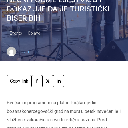
DOKAZUJE DA JE TURISTIČKI
BISER BIH
Events
Objave
admin
Copy link
Svečanim programom na platou Poštari, jedini
bosanskohercegovački grad na moru u petak navečer je i
službeno zakoračio u novu turističku sezonu. Pred