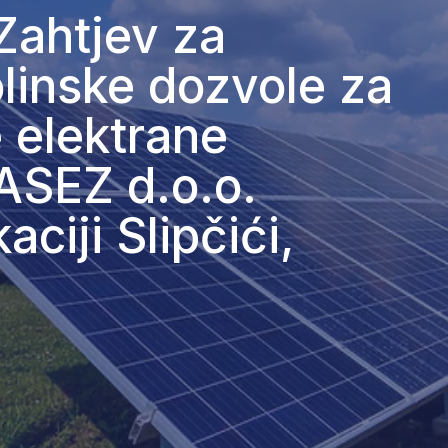
Zahtjev za
linske dozvole za
 elektrane
ASEZ d.o.o.
aciji Slipčići,