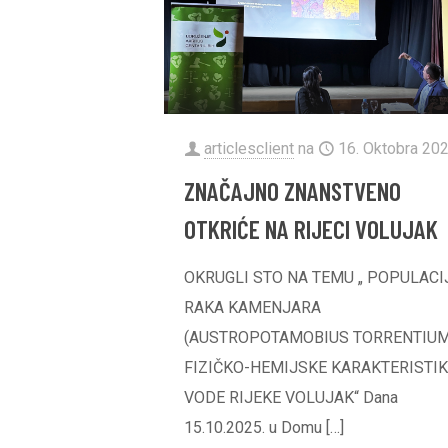
articlesclient
na
16. Oktobra 202
ZNAČAJNO ZNANSTVENO
OTKRIĆE NA RIJECI VOLUJAK
OKRUGLI STO NA TEMU „ POPULAC
RAKA KAMENJARA
(AUSTROPOTAMOBIUS TORRENTIUM)
FIZIČKO-HEMIJSKE KARAKTERISTI
VODE RIJEKE VOLUJAK“ Dana
15.10.2025. u Domu
[…]