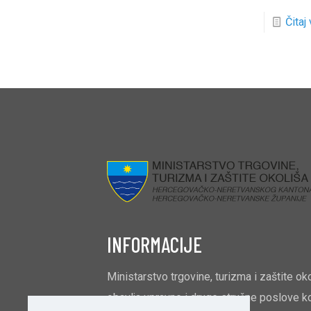
Čitaj
INFORMACIJE
Ministarstvo trgovine, turizma i zaštite ok
obavlja upravne i druge stručne poslove ko