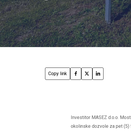
Copy link
Investitor MASEZ d.o.o. Mosta
okolinske dozvole za pet (5