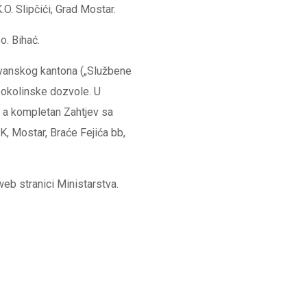
O. Slipčići, Grad Mostar.
o. Bihać.
etvanskog kantona („Službene
 okolinske dozvole. U
a, a kompletan Zahtjev sa
K, Mostar, Braće Fejića bb,
web stranici Ministarstva.