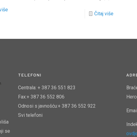
 više
Čitaj više
TELEFONI
ADR
Centrala: + 387 36 551 823
Brać
Fax:+ 387 36 552 806
Herc
Odnosi s javnošću:+ 387 36 552 922
Emai
Svi telefoni
oliša
Inde
ji se
ovdj