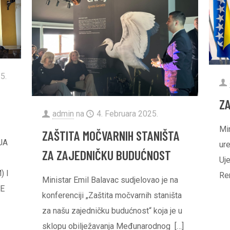
5.
Z
admin
na
4. Februara 2025.
Mi
ZAŠTITA MOČVARNIH STANIŠTA
IJA
ur
ZA ZAJEDNIČKU BUDUĆNOST
Uj
 I
Re
Ministar Emil Balavac sudjelovao je na
KE
konferenciji „Zaštita močvarnih staništa
za našu zajedničku budućnost“ koja je u
sklopu obilježavanja Međunarodnog
[…]