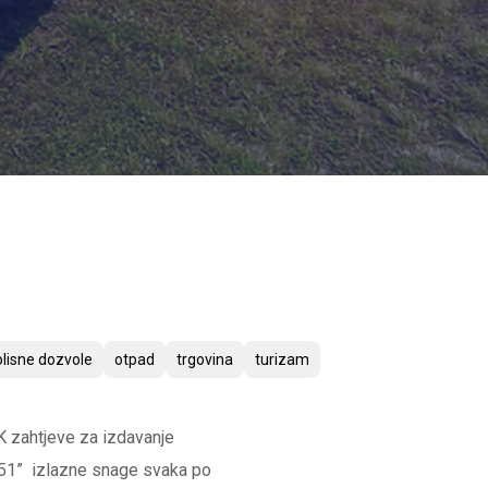
lisne dozvole
otpad
trgovina
turizam
NK zahtjeve za izdavanje
 51” izlazne snage svaka po