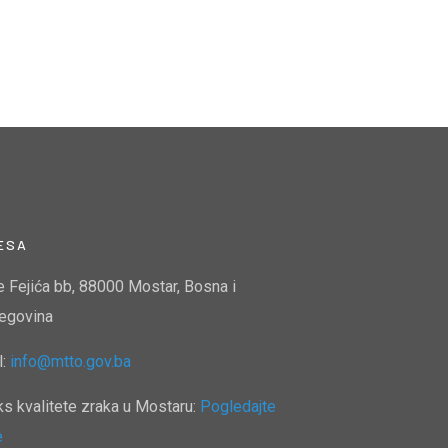
ESA
e Fejića bb, 88000 Mostar, Bosna i
egovina
l:
info@mtto.gov.ba
ks kvalitete zraka u Mostaru:
Pogledajte
e