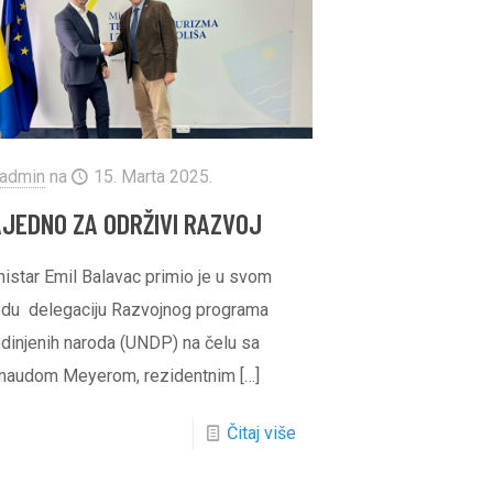
admin
na
15. Marta 2025.
AJEDNO ZA ODRŽIVI RAZVOJ
nistar Emil Balavac primio je u svom
edu delegaciju Razvojnog programa
edinjenih naroda (UNDP) na čelu sa
naudom Meyerom, rezidentnim
[…]
Čitaj više