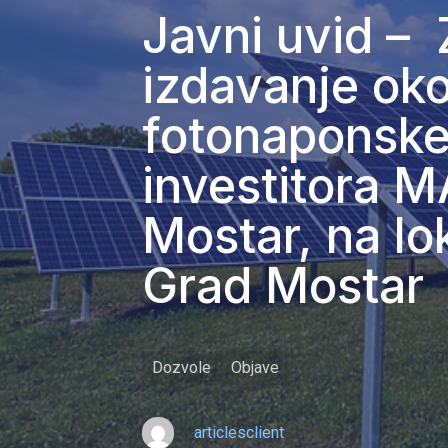
Javni uvid – 
izdavanje oko
fotonaponske
investitora M
Mostar, na lok
Grad Mostar
Dozvole
Objave
articlesclient