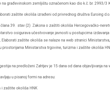
e na građevinskom zemljištu označenom kao dio k.č. br. 2993/3 K.
borati zaštite okoliša izrađeni od privrednog društva Euroing d.o.
 i člana 39. stav (2) Zakona o zaštiti okoliša Hercegovačko-ner
starstvo osigurava učestvovanje javnosti u postupcima izdavanja
, Elaborati zaštite okoliša se nalaze na web stranici Ministarstv
 prostorijama Ministarstva trgovine, turizma i zaštite okoliša HN
estija na predloženi Zahtjev je 15 dana od dana objavljivanja na 
vljaju u pisanoj formi na adresu:
a i zaštite okoliša HNK