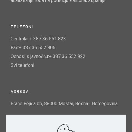
analiziranje roba na području Kantona/Županije...
TELEFONI
Centrala: + 387 36 551 823
Fax:+ 387 36 552 806
Odnosi s javnošću:+ 387 36 552 922
Svi telefoni
ADRESA
Braće Fejića bb, 88000 Mostar, Bosna i Hercegovina
Email:
info@mtto.gov.ba
Indeks kvalitete zraka u Mostaru:
Pogledajte ovdje