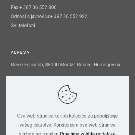
Fax:+ 387 36 552 806
Odnosi s javnošću:+ 387 36 552 922
Svi telefoni
ADRESA
Braće Fejića bb, 88000 Mostar, Bosna i Hercegovina
Email:
info@mtto.gov.ba
Indeks kvalitete zraka u Mostaru:
Pogledajte ovdje
Ova web stranica koristi kolačiće za poboljšanje
vašeg iskustva. Korištenjem ove web stranice
slažete se s našim
Pravilima zaštite podataka
.